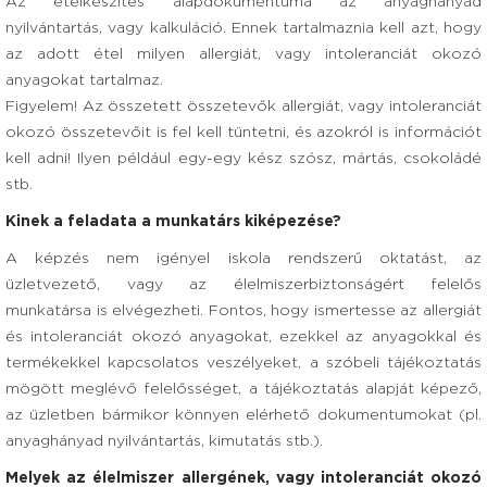
Az ételkészítés alapdokumentuma az anyaghányad
nyilvántartás, vagy kalkuláció. Ennek tartalmaznia kell azt, hogy
az adott étel milyen allergiát, vagy intoleranciát okozó
anyagokat tartalmaz.
Figyelem! Az összetett összetevők allergiát, vagy intoleranciát
okozó összetevőit is fel kell tüntetni, és azokról is információt
kell adni! Ilyen például egy-egy kész szósz, mártás, csokoládé
stb.
Kinek a feladata a munkatárs kiképezése?
A képzés nem igényel iskola rendszerű oktatást, az
üzletvezető, vagy az élelmiszerbiztonságért felelős
munkatársa is elvégezheti. Fontos, hogy ismertesse az allergiát
és intoleranciát okozó anyagokat, ezekkel az anyagokkal és
termékekkel kapcsolatos veszélyeket, a szóbeli tájékoztatás
mögött meglévő felelősséget, a tájékoztatás alapját képező,
az üzletben bármikor könnyen elérhető dokumentumokat (pl.
anyaghányad nyilvántartás, kimutatás stb.).
Melyek az élelmiszer allergének, vagy intoleranciát okozó