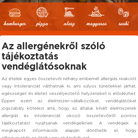
hamburger
pizza
olasz
magyaros
sushi
Az allergénekről szóló
tájékoztatás
vendéglátósoknak
Az ételek egyes összetevői néhány embernél allergiás reakciót
vagy intoleranciát válthatnak ki, ami súlyos tünetekkel járhat,
egészséget és életet veszélyeztető helyzeteket is előidézhet.
Éppen ezért az élelmiszer-vállalkozókat, vendéglátókat
jogszabály kötelezi arra, hogy az általuk kínált élelmiszerek
allergiát és intoleranciát okozó összetevőiről pontos
tájékoztatást nyújtsanak vendégeiknek. A vendégek a
megkapott információk alapján dönthetik el, hogy