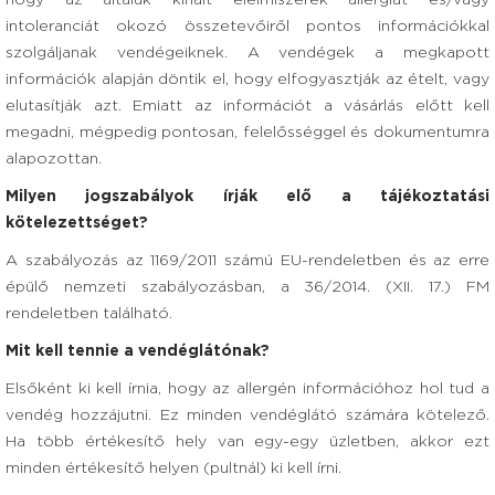
hogy az általuk kínált élelmiszerek allergiát és/vagy
intoleranciát okozó összetevőiről pontos információkkal
szolgáljanak vendégeiknek. A vendégek a megkapott
információk alapján döntik el, hogy elfogyasztják az ételt, vagy
elutasítják azt. Emiatt az információt a vásárlás előtt kell
megadni, mégpedig pontosan, felelősséggel és dokumentumra
alapozottan.
Milyen jogszabályok írják elő a tájékoztatási
kötelezettséget?
A szabályozás az 1169/2011 számú EU-rendeletben és az erre
épülő nemzeti szabályozásban, a 36/2014. (XII. 17.) FM
rendeletben található.
Mit kell tennie a vendéglátónak?
Elsőként ki kell írnia, hogy az allergén információhoz hol tud a
vendég hozzájutni. Ez minden vendéglátó számára kötelező.
Ha több értékesítő hely van egy-egy üzletben, akkor ezt
minden értékesítő helyen (pultnál) ki kell írni.