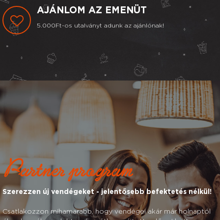
AJÁNLOM AZ EMENÜT
5.000Ft-os utalványt adunk az ajánlónak!
Partner program
Szerezzen új vendégeket - jelentősebb befektetés nélkül!
Csatlakozzon mihamarabb, hogy vendégei akár már holnaptól