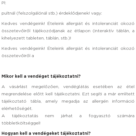
Pl:
pultnál (felszolgálónál stb.) érdeklődjenek! vagy:
Kedves vendégeink! Ételeink allergiát és intoleranciát okozó
összetevőiről tájékozódjanak az étlapon (interaktív táblán, a
kihelyezett tableten, táblán, stb.)!
Kedves vendégeink! Ételeink allergiát és intoleranciát okozó
összetevőiről a
Mikor kell a vendéget tájékoztatni?
A vásárlást megelőzően, vendéglátás esetében az étel
megrendelése előtt kell tájékoztatni. Ezt segíti a már említett
tájékoztató tábla, amely megadja az allergén információ
elérhetőségét.
A tájékoztatás nem járhat a fogyasztó számára
többletköltséggel!
Hogyan kell a vendégeket tájékoztatni?