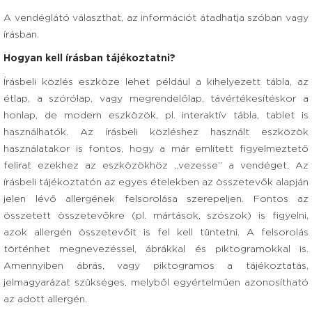
A vendéglátó választhat, az információt átadhatja szóban vagy
írásban.
Hogyan kell írásban tájékoztatni?
Írásbeli közlés eszköze lehet például a kihelyezett tábla, az
étlap, a szórólap, vagy megrendelőlap, távértékesítéskor a
honlap, de modern eszközök, pl. interaktív tábla, tablet is
használhatók. Az írásbeli közléshez használt eszközök
használatakor is fontos, hogy a már említett figyelmeztető
felirat ezekhez az eszközökhöz „vezesse” a vendéget. Az
írásbeli tájékoztatón az egyes ételekben az összetevők alapján
jelen lévő allergének felsorolása szerepeljen. Fontos az
összetett összetevőkre (pl. mártások, szószok) is figyelni,
azok allergén összetevőit is fel kell tüntetni. A felsorolás
történhet megnevezéssel, ábrákkal és piktogramokkal is.
Amennyiben ábrás, vagy piktogramos a tájékoztatás,
jelmagyarázat szükséges, melyből egyértelműen azonosítható
az adott allergén.