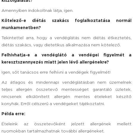
kiszolgálását?
Amennyiben indokoltnak látja, igen.
Kötelező-e diétás szakács foglalkoztatása normál
munkamenetben?
Tekintettel arra, hogy a vendéglátás nem diétás étkeztetés,
diétás szakács, vagy dietetikus alkalmazása nem kötelező.
Felhívhatja-e a vendéglátó a vendégei figyelmét a
keresztszennyezés miatt jelen lévő allergénekre?
Igen, sőt tanácsos erre felhívni a vendégek figyelmét!
Az átlagos és mindennapi vendéglátásban nem üzemelnek
teljes allergén összetevő mentességet garantáló üzletek,
nincsenek elkülönített allergén mentes ételeket készítő
konyhák. Erről célszerű a vendégeket tájékoztatni.
Példa erre:
Ételeink az összetevőként jelzett allergének mellett
nyomokban tartalmazhatnak további allergéneket.