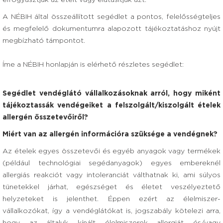
elfogyasztják az ételt vagy elutasítják azt.
A NÉBIH által összeállított segédlet a pontos, felelősségteljes
és megfelelő dokumentumra alapozott tájékoztatáshoz nyújt
megbízható támpontot.
Íme a NÉBIH honlapján is elérhető részletes segédlet:
Segédlet vendéglátó vállalkozásoknak arról, hogy miként
tájékoztassák vendégeiket a felszolgált/kiszolgált ételek
allergén összetevőiről?
Miért van az allergén információra szüksége a vendégnek?
Az ételek egyes összetevői és egyéb anyagok vagy termékek
(például technológiai segédanyagok) egyes embereknél
allergiás reakciót vagy intoleranciát válthatnak ki, ami súlyos
tünetekkel járhat, egészséget és életet veszélyeztető
helyzeteket is jelenthet. Éppen ezért az élelmiszer-
vállalkozókat, így a vendéglátókat is, jogszabály kötelezi arra,