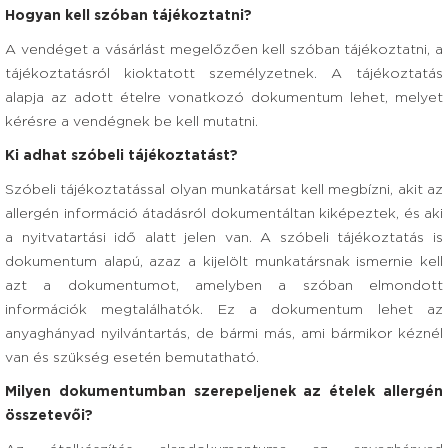
Hogyan kell szóban tájékoztatni?
A vendéget a vásárlást megelőzően kell szóban tájékoztatni, a
tájékoztatásról kioktatott személyzetnek. A tájékoztatás
alapja az adott ételre vonatkozó dokumentum lehet, melyet
kérésre a vendégnek be kell mutatni.
Ki adhat szóbeli tájékoztatást?
Szóbeli tájékoztatással olyan munkatársat kell megbízni, akit az
allergén információ átadásról dokumentáltan kiképeztek, és aki
a nyitvatartási idő alatt jelen van. A szóbeli tájékoztatás is
dokumentum alapú, azaz a kijelölt munkatársnak ismernie kell
azt a dokumentumot, amelyben a szóban elmondott
információk megtalálhatók. Ez a dokumentum lehet az
anyaghányad nyilvántartás, de bármi más, ami bármikor kéznél
van és szükség esetén bemutatható.
Milyen dokumentumban szerepeljenek az ételek allergén
összetevői?