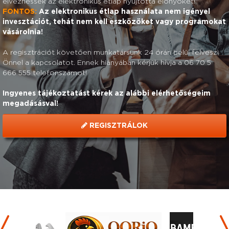
élvezhessék az elektronikus étlap nyújtotta előnyöket!
FONTOS:
Az elektronikus étlap használata nem igényel
invesztációt, tehát nem kell eszközöket vagy programokat
vásárolnia!
A regisztrációt követően munkatársunk 24 órán belül felveszi
Önnel a kapcsolatot. Ennek hiányában kérjük hívja a 06 70 5
666 555 telefonszámot!
Ingyenes tájékoztatást kérek az alábbi elérhetőségeim
megadásásval!
REGISZTRÁLOK