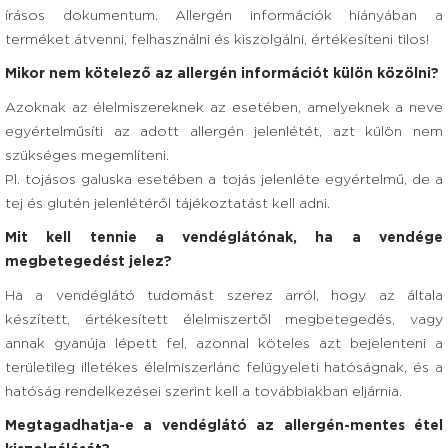
írásos dokumentum. Allergén információk hiányában a
terméket átvenni, felhasználni és kiszolgálni, értékesíteni tilos!
Mikor nem kötelező az allergén információt külön közölni?
Azoknak az élelmiszereknek az esetében, amelyeknek a neve
egyértelműsíti az adott allergén jelenlétét, azt külön nem
szükséges megemlíteni.
Pl. tojásos galuska esetében a tojás jelenléte egyértelmű, de a
tej és glutén jelenlétéről tájékoztatást kell adni.
Mit kell tennie a vendéglátónak, ha a vendége
megbetegedést jelez?
Ha a vendéglátó tudomást szerez arról, hogy az általa
készített, értékesített élelmiszertől megbetegedés, vagy
annak gyanúja lépett fel, azonnal köteles azt bejelenteni a
területileg illetékes élelmiszerlánc felügyeleti hatóságnak, és a
hatóság rendelkezései szerint kell a továbbiakban eljárnia.
Megtagadhatja-e a vendéglátó az allergén-mentes étel