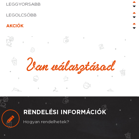
LEGGYORSABB
LEGOLCSÓBB
AKCIÓK
Van választásod
AJÁNLOM AZ EMENÜT
5.000Ft-os utalványt adunk az ajánlónak!