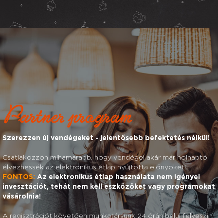
Partner program
Szerezzen új vendégeket - jelentősebb befektetés nélkül!
Csatlakozzon mihamarabb, hogy vendégei akár már holnaptól
élvezhessék az elektronikus étlap nyújtotta előnyöket!
FONTOS:
Az elektronikus étlap használata nem igényel
invesztációt, tehát nem kell eszközöket vagy programokat
vásárolnia!
A regisztrációt követően munkatársunk 24 órán belül felveszi