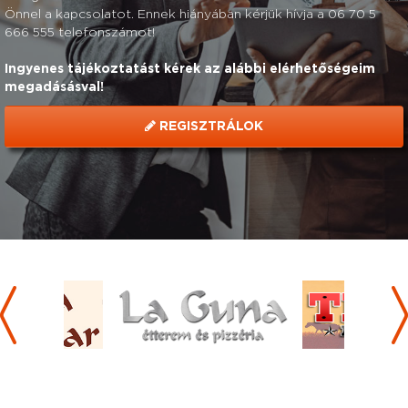
Önnel a kapcsolatot. Ennek hiányában kérjük hívja a 06 70 5
666 555 telefonszámot!
Ingyenes tájékoztatást kérek az alábbi elérhetőségeim
megadásásval!
REGISZTRÁLOK