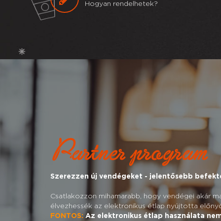
Hogyan rendelhetek?
Partner program
Szerezzen új vendégeket - jelentősebb befekte
Csatlakozzon mihamarabb, hogy vendégei akár má
élvezhessék az elektronikus étlap nyújtotta előny
FONTOS:
Az elektronikus étlap használata nem