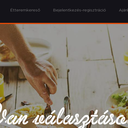
Étteremkereső
Bejelentkezés-regisztráció
Aján
an választás