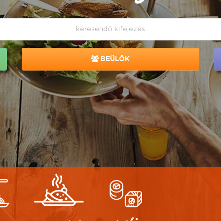
BEÜLÖK
z
magyaros
sushi