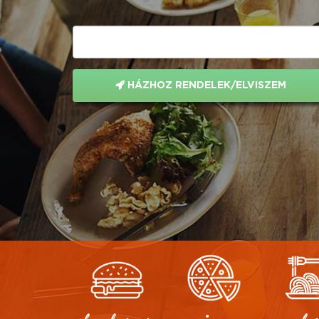
HÁZHOZ RENDELEK/ELVISZEM
hamburger
pizza
olas