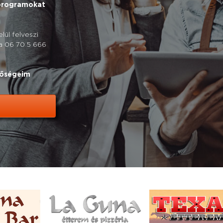
 programokat
ül felveszi
 a 06 70 5 666
tőségeim