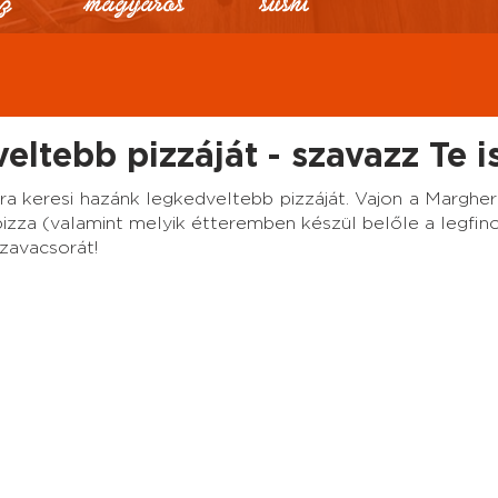
ltebb pizzáját - szavazz Te is
ra k
eresi hazánk legkedveltebb pizzáját. Vajon
a Margheri
pizza (valamint melyik étteremben készül belőle a legf
zavacsorát!