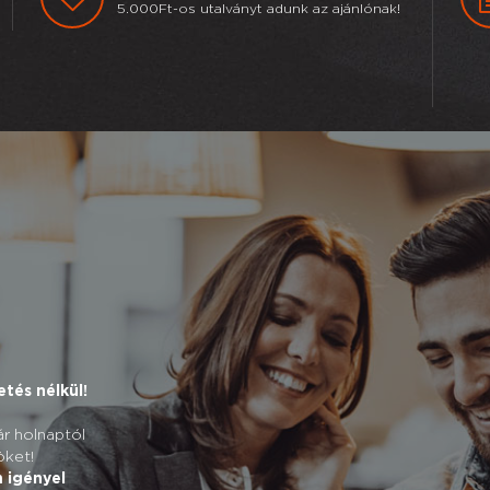
5.000Ft-os utalványt adunk az ajánlónak!
tés nélkül!
r holnaptól
öket!
 igényel