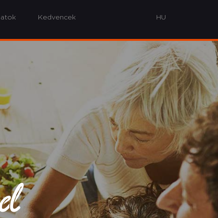
latok
Kedvencek
od