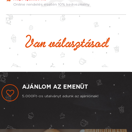
Online rendelés esetén 10% kedvezmény
Van választásod
AJÁNLOM AZ EMENÜT
5.000Ft-os utalványt adunk az ajánlónak!