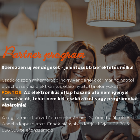
Partner program
Szerezzen új vendégeket - jelentősebb befektetés nélkül!
Csatlakozzon mihamarabb, hogy vendégei akár már holnaptól
élvezhessék az elektronikus étlap nyújtotta előnyöket!
FONTOS:
Az elektronikus étlap használata nem igényel
invesztációt, tehát nem kell eszközöket vagy programokat
vásárolnia!
A regisztrációt követően munkatársunk 24 órán belül felveszi
Önnel a kapcsolatot. Ennek hiányában kérjük hívja a 06 70 5
666 555 telefonszámot!