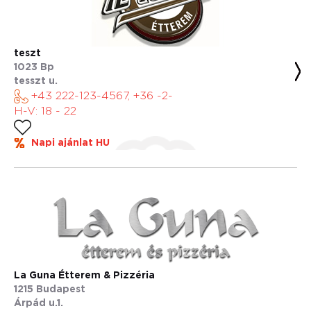
teszt
1023 Bp
tesszt u.
+43 222-123-4567, +36 -2-
H-V: 18 - 22
Napi ajánlat HU
La Guna Étterem & Pizzéria
1215 Budapest
Árpád u.1.