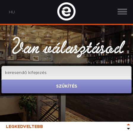
Van választásod
SZŰKÍTÉS
LEGKEDVELTEBB