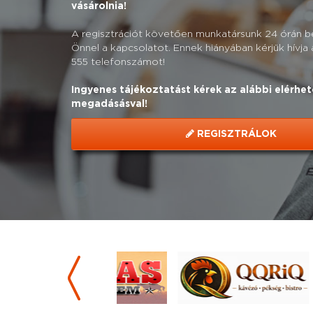
vásárolnia!
A regisztrációt követően munkatársunk 24 órán bel
Önnel a kapcsolatot. Ennek hiányában kérjük hívja
555 telefonszámot!
Ingyenes tájékoztatást kérek az alábbi elérhe
megadásásval!
REGISZTRÁLOK