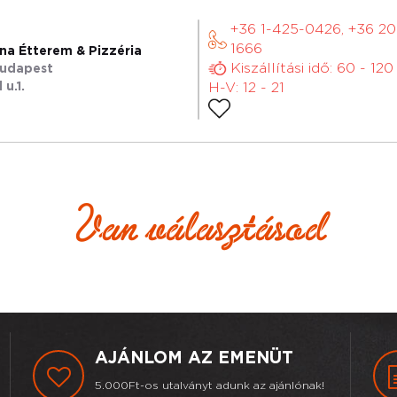
+36 1-425-0426, +36 2
1666
na Étterem & Pizzéria
Kiszállítási idő: 60 - 120
Budapest
u.1.
H-V: 12 - 21
Van választásod
AJÁNLOM AZ EMENÜT
5.000Ft-os utalványt adunk az ajánlónak!