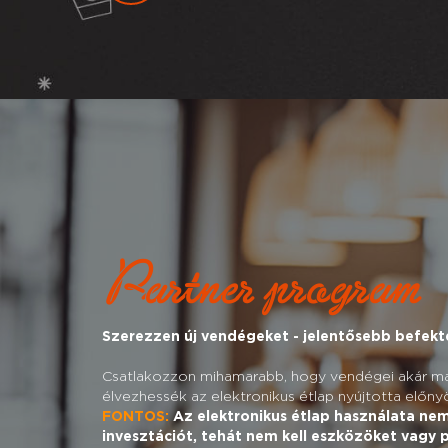
Partner program
Szerezzen új vendégeket - jelentősebb befekte
Csatlakozzon mihamarabb, hogy vendégei akár má
élvezhessék az elektronikus étlap nyújtotta előny
FONTOS:
Az elektronikus étlap használata nem
invesztációt, tehát nem kell eszközöket vagy