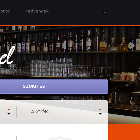
latok
Kedvencek
od
SZŰKÍTÉS
AKCIÓK