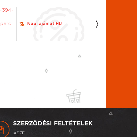
0-394-
 perc
Napi ajánlat HU
SZERZŐDÉSI FELTÉTELEK
ÁSZF