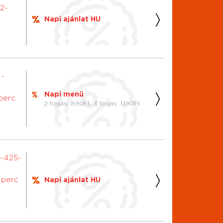
2-
Napi ajánlat HU
1-
Napi menü
 perc
2 fogás: 890Ft, 3 fogás: 1.190Ft
0-425-
0 perc
Napi ajánlat HU