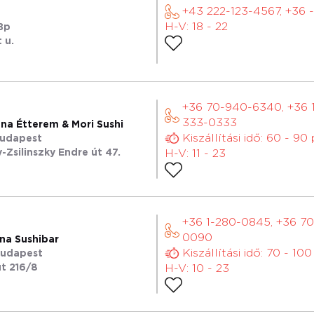
+43 222-123-4567, +36 -
H-V: 18 - 22
Bp
 u.
+36 70-940-6340, +36 
333-0333
na Étterem & Mori Sushi
Kiszállítási idő: 60 - 90
Budapest
-Zsilinszky Endre út 47.
H-V: 11 - 23
+36 1-280-0845, +36 7
0090
na Sushibar
Kiszállítási idő: 70 - 10
Budapest
út 216/8
H-V: 10 - 23