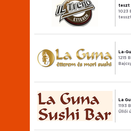
teszt
1023 
tesszt
La-Gu
1215 
Bajcsy
La Gu
1193 
Üllői 