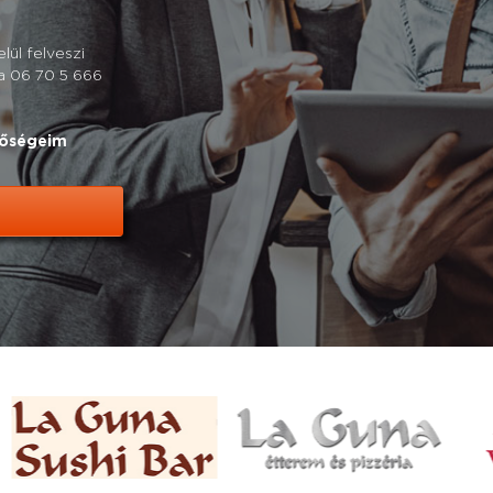
ül felveszi
 a 06 70 5 666
tőségeim