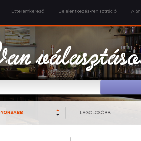
Étteremkereső
Bejelentkezés-regisztráció
Aján
an választás
GYORSABB
LEGOLCSÓBB