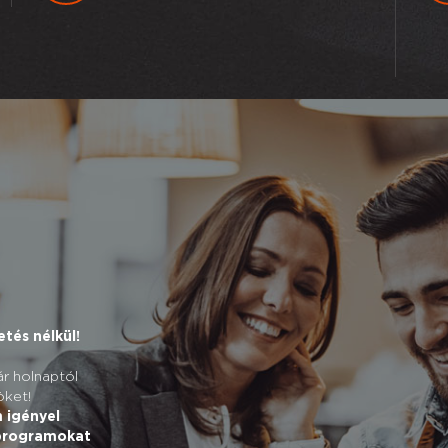
tés nélkül!
r holnaptól
öket!
 igényel
 programokat